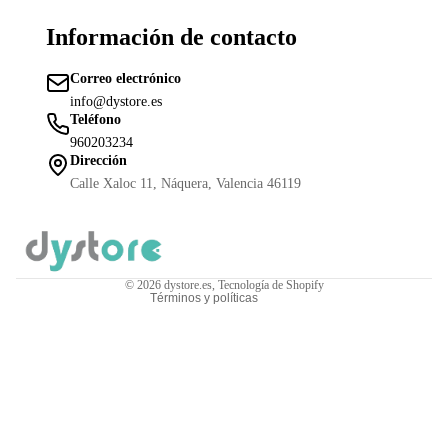
Información de contacto
Correo electrónico
info@dystore.es
Teléfono
Política de reembolso
960203234
Política de privacidad
Dirección
Términos del servicio
Calle Xaloc 11, Náquera, Valencia 46119
Política de envío
Información de contacto
Aviso legal
© 2026
dystore.es
,
Tecnología de Shopify
Términos y políticas