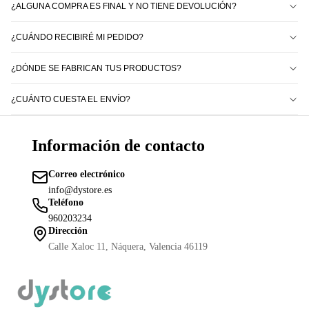
¿ALGUNA COMPRA ES FINAL Y NO TIENE DEVOLUCIÓN?
¿CUÁNDO RECIBIRÉ MI PEDIDO?
¿DÓNDE SE FABRICAN TUS PRODUCTOS?
¿CUÁNTO CUESTA EL ENVÍO?
Información de contacto
Correo electrónico
info@dystore.es
Teléfono
Política de reembolso
960203234
Política de privacidad
Dirección
Términos del servicio
Calle Xaloc 11, Náquera, Valencia 46119
Política de envío
Información de contacto
Aviso legal