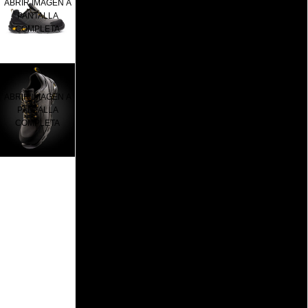
ABRIR IMAGEN A
PANTALLA
40
COMPLETA
41
42
ABRIR IMAGEN A
PANTALLA
COMPLETA
43
44
45
46
47