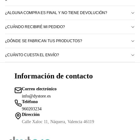
¿ALGUNA COMPRA ES FINAL Y NO TIENE DEVOLUCIÓN?
¿CUÁNDO RECIBIRÉ MI PEDIDO?
¿DÓNDE SE FABRICAN TUS PRODUCTOS?
¿CUÁNTO CUESTA EL ENVÍO?
Información de contacto
Correo electrónico
info@dystore.es
Teléfono
Política de reembolso
960203234
Política de privacidad
Dirección
Términos del servicio
Calle Xaloc 11, Náquera, Valencia 46119
Política de envío
Información de contacto