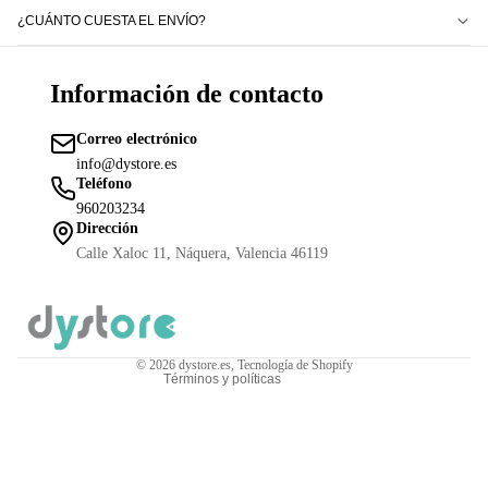
¿CUÁNTO CUESTA EL ENVÍO?
Información de contacto
Correo electrónico
info@dystore.es
Teléfono
Política de reembolso
960203234
Política de privacidad
Dirección
Términos del servicio
Calle Xaloc 11, Náquera, Valencia 46119
Política de envío
Información de contacto
Aviso legal
© 2026
dystore.es
,
Tecnología de Shopify
Términos y políticas