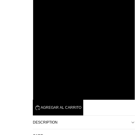
43
44
45
46
47
48
AGREGAR AL CARRITO
DESCRIPTION