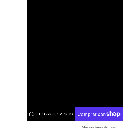
48
50
52
54
56
58
60
AGREGAR AL CARRITO
Más opciones de pago