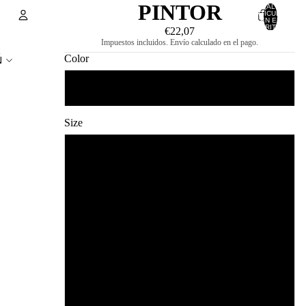
PINTOR
TOTAL DE
ARTÍCULOS
EN EL
CARRITO: 0
€22,07
Impuestos incluidos. Envío calculado en el pago.
Cuenta
R
Color
N
OTRAS OPCIONES DE INICIO DE SESIÓN
BLANCO
PEDIDOS
PERFIL
Size
38
40
42
44
46