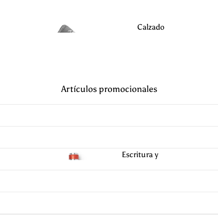
Calzado
Seguridad
Corta
Servici
viento
os
s
Artículos promocionales
Suda
Calzado
dera
Alimentacion
s
Escritura y
Abr
Oficina
igo
s
Polos de
Hostele