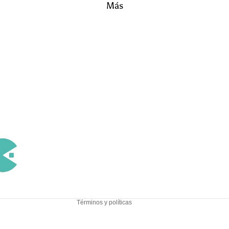
Más
deporte
ria
Calzado
Tecnolo
Chá
Sanitario
gía
ndal
s
Pantalo
Política de reembolso
nes
Política de privacidad
cortos
Términos del servicio
Sanidad y
Bolsas y
Política de envío
estetica
Camisetas
Viaje
Información de contacto
de deporte
Aviso legal
Botas
PVC
Términos y políticas