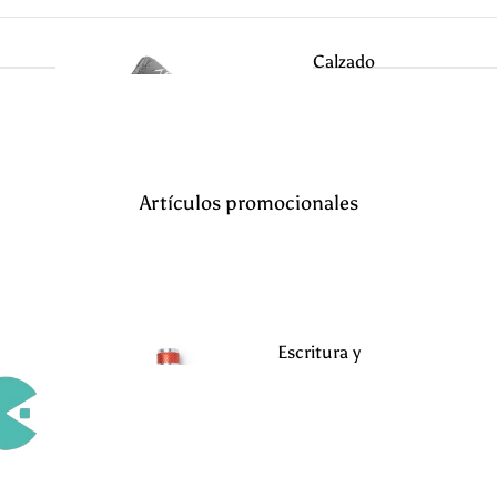
Calzado
Seguridad
Corta
Servici
viento
os
s
Artículos promocionales
Suda
Calzado
dera
Alimentacion
s
Política de reembolso
Escritura y
Política de privacidad
Abr
Oficina
Términos del servicio
igo
Política de envío
s
Información de contacto
Aviso legal
Polos de
Hostele