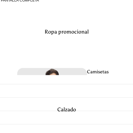
A PANTALLA COMPLETA
visibilidad
Ropa promocional
Camisetas
termicas
Indust
ria
Calzado