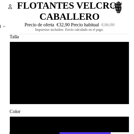
FLOTANTES VELCRO /
TOTAL DE
ARTÍCULOS
EN EL
CARRITO: 0
CABALLERO
Cuenta
R
Precio de oferta
€32,90
Precio habitual
€36,90
N
Impuestos incluidos. Envío calculado en el pago.
OTRAS OPCIONES DE INICIO DE SESIÓN
Talla
PEDIDOS
PERFIL
42
43
44
45
Color
NEGRO