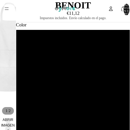
BENOIT
TOTAL 
ARTÍCU
EN E
€11,12
CARRITO
Impuestos incluidos. Envío calculado en el pago.
Color
BLANCO
NEGRO
ARENA OSCURO
MARINO
GRANATE
/
1
2
GRIS OSCURO
ABRIR
IMAGEN
ROJO