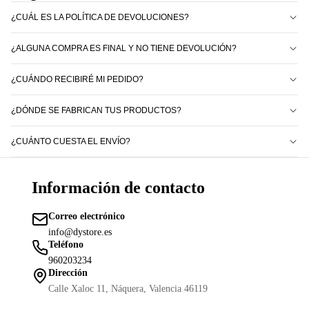
¿CUÁL ES LA POLÍTICA DE DEVOLUCIONES?
¿ALGUNA COMPRA ES FINAL Y NO TIENE DEVOLUCIÓN?
¿CUÁNDO RECIBIRÉ MI PEDIDO?
¿DÓNDE SE FABRICAN TUS PRODUCTOS?
¿CUÁNTO CUESTA EL ENVÍO?
Información de contacto
Correo electrónico
info@dystore.es
Teléfono
Política de reembolso
960203234
Política de privacidad
Dirección
Términos del servicio
Calle Xaloc 11, Náquera, Valencia 46119
Política de envío