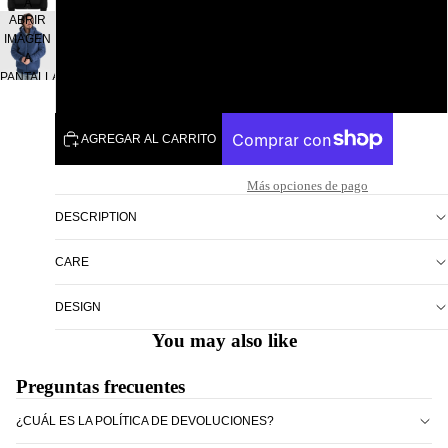
A
ABRIR
PANTALLA
2XL
IMAGEN
COMPLETA
A
PANTALLA
3XL
COMPLETA
AGREGAR AL CARRITO
Más opciones de pago
DESCRIPTION
CARE
DESIGN
You may also like
Preguntas frecuentes
¿CUÁL ES LA POLÍTICA DE DEVOLUCIONES?