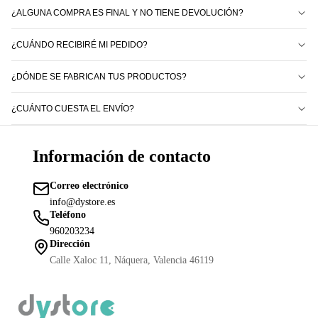
¿ALGUNA COMPRA ES FINAL Y NO TIENE DEVOLUCIÓN?
¿CUÁNDO RECIBIRÉ MI PEDIDO?
¿DÓNDE SE FABRICAN TUS PRODUCTOS?
¿CUÁNTO CUESTA EL ENVÍO?
Información de contacto
Correo electrónico
info@dystore.es
Teléfono
Política de reembolso
960203234
Política de privacidad
Dirección
Términos del servicio
Calle Xaloc 11, Náquera, Valencia 46119
Política de envío
Información de contacto
Aviso legal